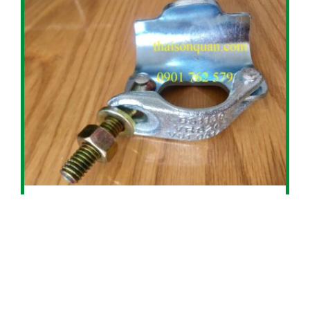
KẸP ĐƠN GIÀN GIÁO BS1139, Ø48.3MM