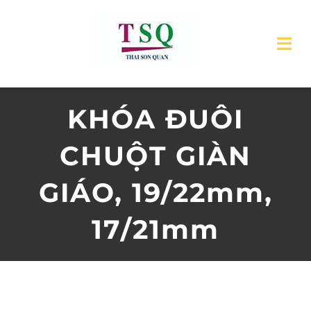
Skip
to
Tog
content
Nav
TRANG CHỦ
KHÓA ĐUÔI
GIỚI THIỆU
CHUỘT GIÀN
SẢN PHẨM
GIÁO, 19/22mm,
17/21mm
DỊCH VỤ
TIN TỨC
LIÊN HỆ