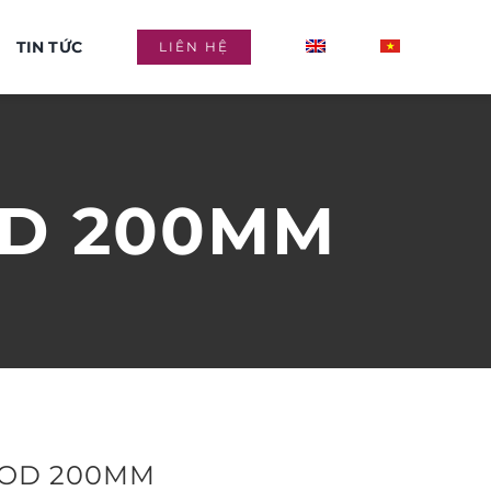
TIN TỨC
LIÊN HỆ
OD 200MM
 OD 200MM