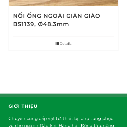
NỐI ỐNG NGOÀI GIÀN GIÁO
BS1139, Ø48.3mm
Details
GIỚI THIỆU
Chuyên cung cấp vật tư, thiết bị, phụ tùng phục
vụ cho ngành Dầu khí, Hàng hải, Đóng tàu, công