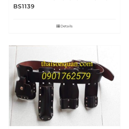
BS1139
Details