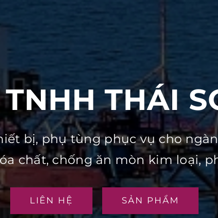
 TNHH THÁI 
hiết bị, phụ tùng phục vụ cho ngà
hóa chất, chống ăn mòn kim loại, p
LIÊN HỆ
SẢN PHẨM