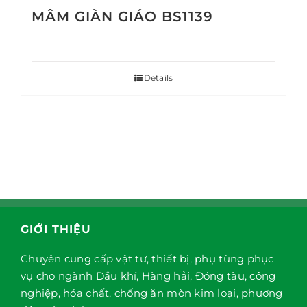
MÂM GIÀN GIÁO BS1139
Details
GIỚI THIỆU
Chuyên cung cấp vật tư, thiết bị, phụ tùng phục
vụ cho ngành Dầu khí, Hàng hải, Đóng tàu, công
nghiệp, hóa chất, chống ăn mòn kim loại, phương