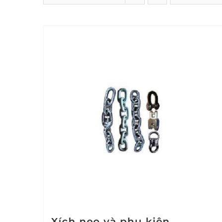
Xích neo và phụ kiện