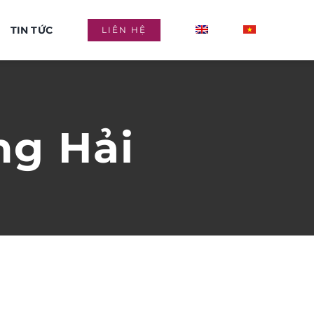
TIN TỨC
LIÊN HỆ
ng Hải