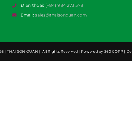
Điện thoại:
(+84) 984 273 578
Email:
sales@thaisonquan.com
6 |
THAI SON QUAN
| All Rights Reserved | Powered by
360 CORP
| De