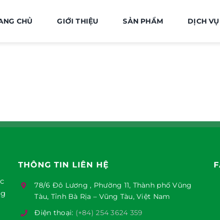
ANG CHỦ
GIỚI THIỆU
SẢN PHẨM
DỊCH VỤ
THÔNG TIN LIÊN HỆ
F
ục
78/6 Đô Lương , Phường 11, Thành phố Vũng
ng
Tàu, Tỉnh Bà Rịa – Vũng Tàu, Việt Nam
Điện thoại:
(+84) 254 3624 359