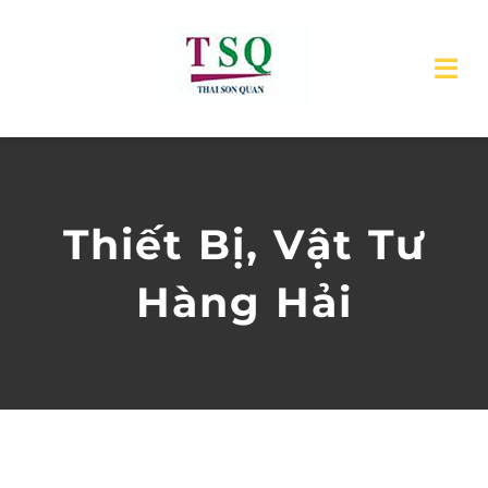
Skip
to
Tog
content
Nav
TRANG CHỦ
GIỚI THIỆU
Thiết Bị, Vật Tư
SẢN PHẨM
Hàng Hải
DỊCH VỤ
TIN TỨC
LIÊN HỆ