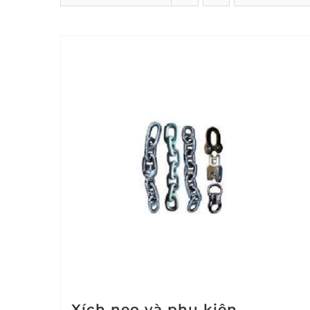
Xích neo và phụ kiện