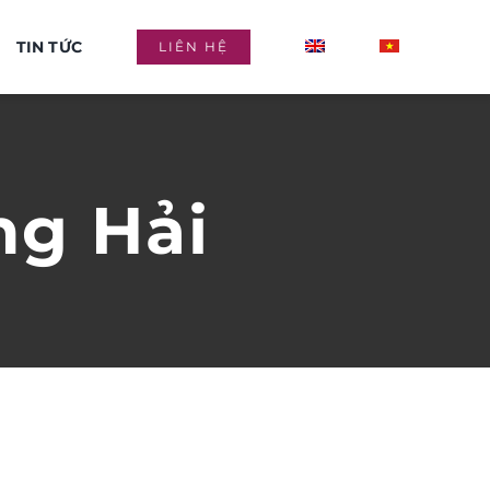
TIN TỨC
LIÊN HỆ
ng Hải