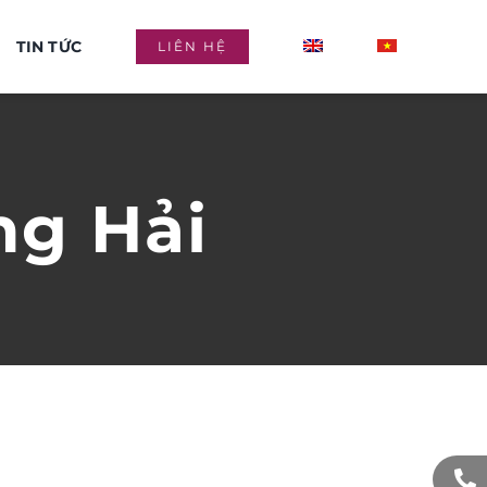
TIN TỨC
LIÊN HỆ
ng Hải