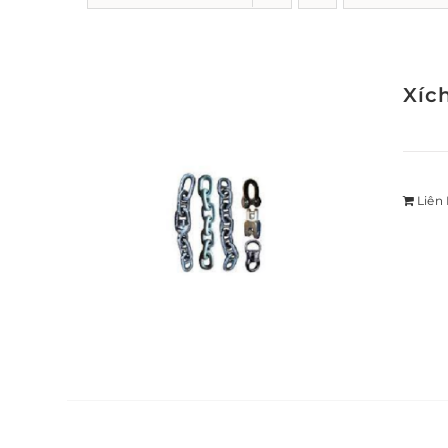
Xíc
Liên