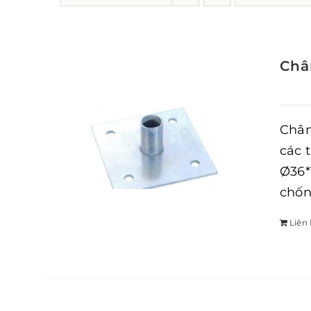
Châ
Chân
các 
Ø36*
chốn
Liên