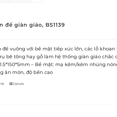
n đế giàn giáo, BS1139
 đế vuông với bề mặt tiếp xúc lớn, các lỗ khoan
trụ bê tông hay gỗ làm hệ thống giàn giáo chắc c
1.5*150*5mm – Bề mặt: mạ kẽm/kẽm nhúng nóng –
g ăn mòn, độ bền cao
 Hệ
Details