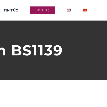
TIN TỨC
LIÊN HỆ
n BS1139