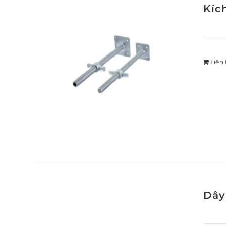
Kíc
Liên
Dây