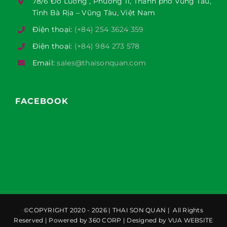
78/6 Đô Lương , Phường 11, Thành phố Vũng Tàu,
Tỉnh Bà Rịa – Vũng Tàu, Việt Nam
Điện thoại:
(+84) 254 3624 359
Điện thoại:
(+84) 984 273 578
Email:
sales@thaisonquan.com
FACEBOOK
©COPYRIGHT 2020 - 2026 |
THAI SON QUAN
| All Rights
Reserved | Powered by
360 CORP
| Designed by
VUA WEBSITE