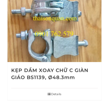
KẸP DẦM XOAY CHỮ C GIÀN
GIÁO BS1139, Ø48.3mm
Details