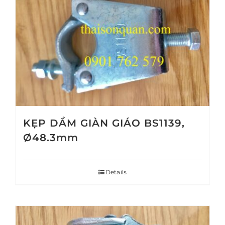
KẸP DẦM GIÀN GIÁO BS1139,
Ø48.3mm
Details