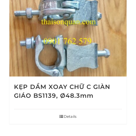
KẸP DẦM XOAY CHỮ C GIÀN
GIÁO BS1139, Ø48.3mm
Details