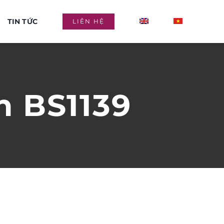
TIN TỨC
LIÊN HỆ
n BS1139