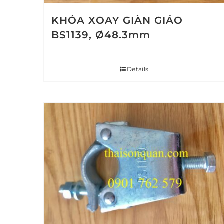
KHÓA XOAY GIÀN GIÁO
BS1139, Ø48.3mm
Details