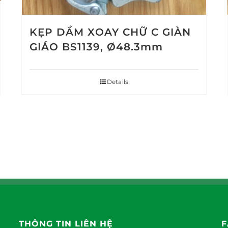
KẸP DẦM XOAY CHỮ C GIÀN
GIÁO BS1139, Ø48.3mm
Details
THÔNG TIN LIÊN HỆ
F