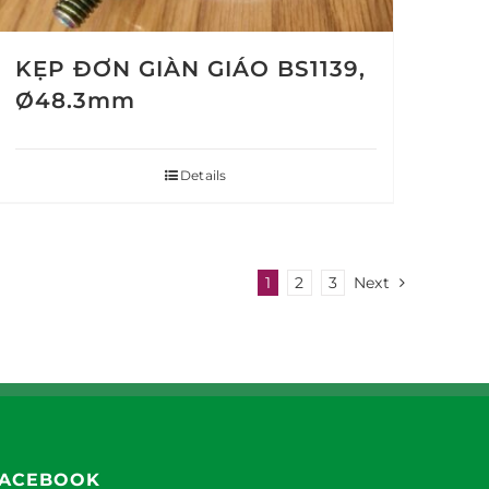
KẸP ĐƠN GIÀN GIÁO BS1139,
Ø48.3mm
Details
1
2
3
Next
ACEBOOK