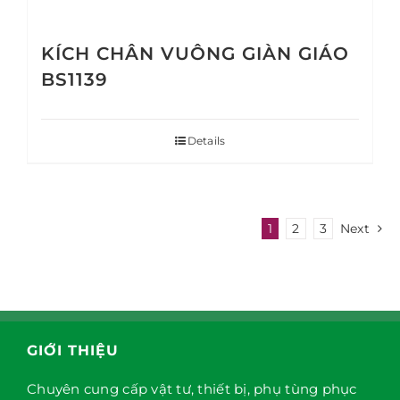
KÍCH CHÂN VUÔNG GIÀN GIÁO
BS1139
Details
1
2
3
Next
GIỚI THIỆU
Chuyên cung cấp vật tư, thiết bị, phụ tùng phục