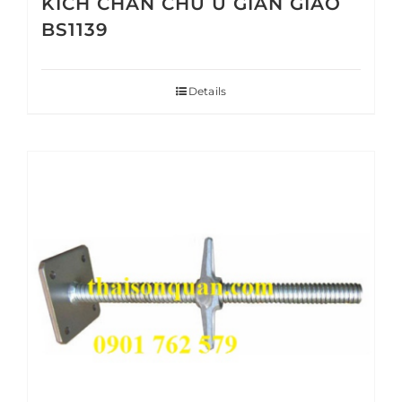
KÍCH CHÂN CHỮ U GIÀN GIÁO
BS1139
Details