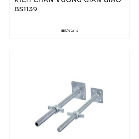
KÍCH CHÂN VUÔNG GIÀN GIÁO
BS1139
Details