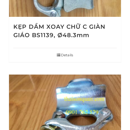
KẸP DẦM XOAY CHỮ C GIÀN
GIÁO BS1139, Ø48.3mm
Details