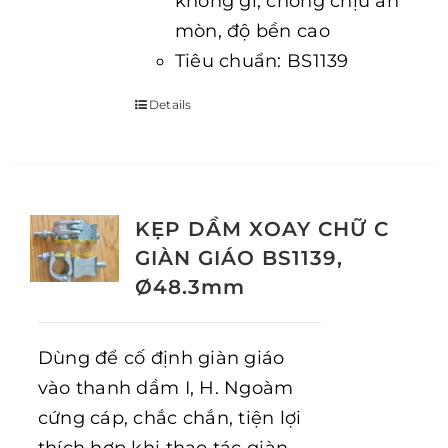
không gỉ, chống chịu ăn
mòn, độ bền cao
Tiêu chuẩn: BS1139
Details
KẸP DẦM XOAY CHỮ C
GIÀN GIÁO BS1139,
Ø48.3mm
Dùng để cố định giàn giáo
vào thanh dầm I, H. Ngoàm
cứng cáp, chắc chắn, tiện lợi