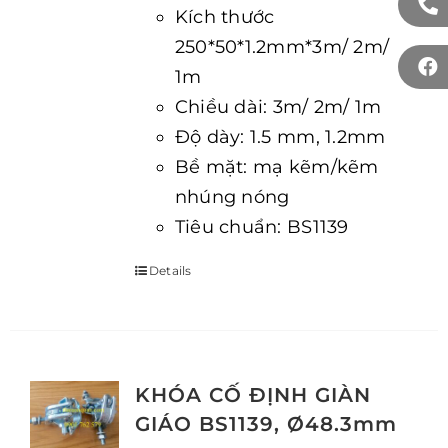
Kích thước
250*50*1.2mm*3m/ 2m/
1m
Chiều dài: 3m/ 2m/ 1m
Độ dày: 1.5 mm, 1.2mm
Bề mặt: mạ kẽm/kẽm
nhúng nóng
Tiêu chuẩn: BS1139
Details
KHÓA CỐ ĐỊNH GIÀN
GIÁO BS1139, Ø48.3mm