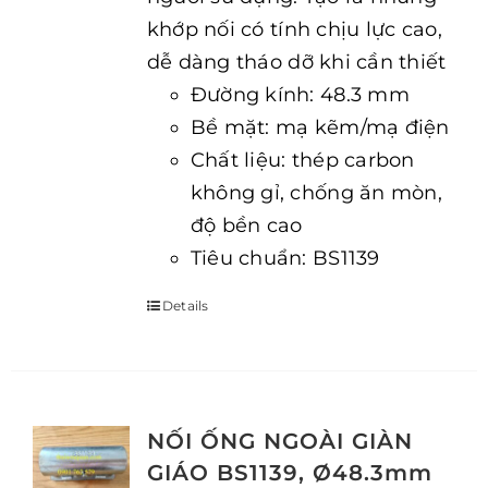
khớp nối có tính chịu lực cao,
dễ dàng tháo dỡ khi cần thiết
Đường kính: 48.3 mm
Bề mặt: mạ kẽm/mạ điện
Chất liệu: thép carbon
không gỉ, chống ăn mòn,
độ bền cao
Tiêu chuẩn: BS1139
Details
NỐI ỐNG NGOÀI GIÀN
GIÁO BS1139, Ø48.3mm