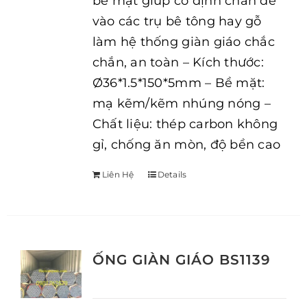
bề mặt giúp cố định chân đế
vào các trụ bê tông hay gỗ
làm hệ thống giàn giáo chắc
chắn, an toàn – Kích thước:
Ø36*1.5*150*5mm – Bề mặt:
mạ kẽm/kẽm nhúng nóng –
Chất liệu: thép carbon không
gỉ, chống ăn mòn, độ bền cao
Liên Hệ
Details
ỐNG GIÀN GIÁO BS1139