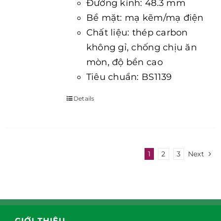
Đường kính: 48.3 mm
Bề mặt: mạ kẽm/mạ điện
Chất liệu: thép carbon
không gỉ, chống chịu ăn
mòn, độ bền cao
Tiêu chuẩn: BS1139
Details
1
2
3
Next
GIỚI THIỆU