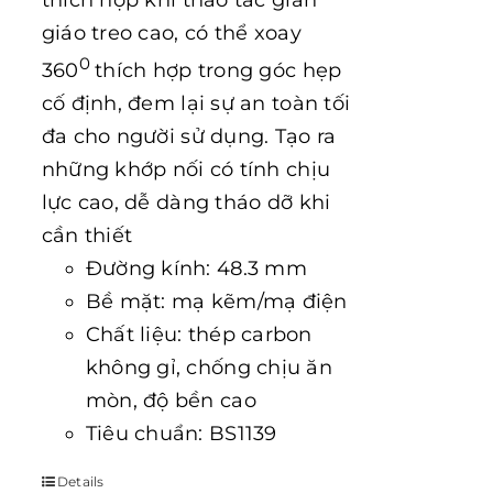
thích hợp khi thao tác giàn
giáo treo cao, có thể xoay
0
360
thích hợp trong góc hẹp
cố định, đem lại sự an toàn tối
đa cho người sử dụng. Tạo ra
những khớp nối có tính chịu
lực cao, dễ dàng tháo dỡ khi
cần thiết
Đường kính: 48.3 mm
Bề mặt: mạ kẽm/mạ điện
Chất liệu: thép carbon
không gỉ, chống chịu ăn
mòn, độ bền cao
Tiêu chuẩn: BS1139
Details