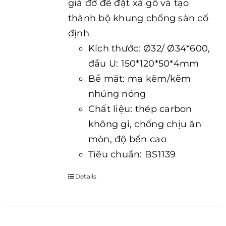
giá đỡ để đặt xà gồ và tạo
thành bộ khung chống sàn cố
định
Kích thước: Ø32/ Ø34*600,
đầu U: 150*120*50*4mm
Bề mặt: mạ kẽm/kẽm
nhúng nóng
Chất liệu: thép carbon
không gỉ, chống chịu ăn
mòn, độ bền cao
Tiêu chuẩn: BS1139
Details