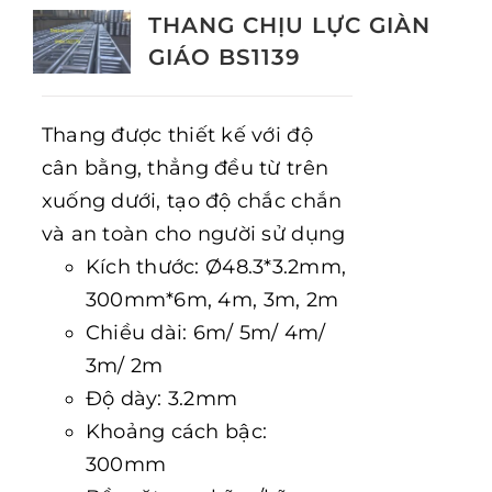
THANG CHỊU LỰC GIÀN
GIÁO BS1139
Thang được thiết kế với độ
cân bằng, thẳng đều từ trên
xuống dưới, tạo độ chắc chắn
và an toàn cho người sử dụng
Kích thước: Ø48.3*3.2mm,
300mm*6m, 4m, 3m, 2m
Chiều dài: 6m/ 5m/ 4m/
3m/ 2m
Độ dày: 3.2mm
Khoảng cách bậc:
300mm