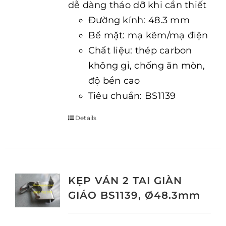
dễ dàng tháo dỡ khi cần thiết
Đường kính: 48.3 mm
Bề mặt: mạ kẽm/mạ điện
Chất liệu: thép carbon
không gỉ, chống ăn mòn,
độ bền cao
Tiêu chuẩn: BS1139
Details
KẸP VÁN 2 TAI GIÀN
GIÁO BS1139, Ø48.3mm