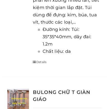
phải lên xuống nhiều lần, tiết
kiệm thời gian lắp đặt. Túi
dùng để đựng: kìm, búa, tua
vít, thước các loại,…
Đường kính: Túi:
35*35*40mm, dây đai:
1.2m
Chất liệu: da
Details
BULONG CHỮ T GIÀN
GIÁO