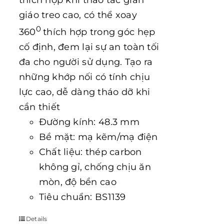
thích hợp khi thao tác giàn
giáo treo cao, có thể xoay
0
360
thích hợp trong góc hẹp
cố định, đem lại sự an toàn tối
đa cho người sử dụng. Tạo ra
những khớp nối có tính chịu
lực cao, dễ dàng tháo dỡ khi
cần thiết
Đường kính: 48.3 mm
Bề mặt: mạ kẽm/mạ điện
Chất liệu: thép carbon
không gỉ, chống chịu ăn
mòn, độ bền cao
Tiêu chuẩn: BS1139
Details