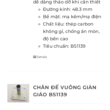
dễ dàng tháo dỡ khi cần thiết
Đường kính: 48.3 mm
Bề mặt: mạ kẽm/mạ điện
Chất liệu: thép carbon
không gỉ, chống ăn mòn,
độ bền cao
Tiêu chuẩn: BS1139
Details
CHÂN ĐẾ VUÔNG GIÀN
GIÁO BS1139