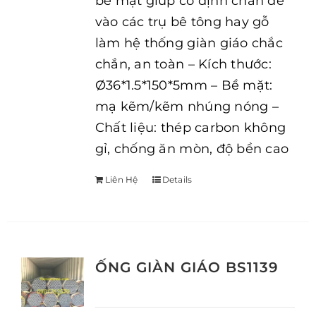
bề mặt giúp cố định chân đế
vào các trụ bê tông hay gỗ
làm hệ thống giàn giáo chắc
chắn, an toàn – Kích thước:
Ø36*1.5*150*5mm – Bề mặt:
mạ kẽm/kẽm nhúng nóng –
Chất liệu: thép carbon không
gỉ, chống ăn mòn, độ bền cao
Liên Hệ
Details
ỐNG GIÀN GIÁO BS1139