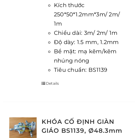
Kích thước
250*50*1.2mm*3m/ 2m/
1m
Chiều dài: 3m/ 2m/ 1m
Độ dày: 1.5 mm, 1.2mm
Bề mặt: mạ kẽm/kẽm
nhúng nóng
Tiêu chuẩn: BS1139
Details
KHÓA CỐ ĐỊNH GIÀN
GIÁO BS1139, Ø48.3mm