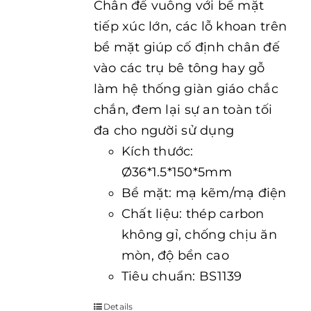
Chân đế vuông với bề mặt
tiếp xúc lớn, các lỗ khoan trên
bề mặt giúp cố định chân đế
vào các trụ bê tông hay gỗ
làm hệ thống giàn giáo chắc
chắn, đem lại sự an toàn tối
đa cho người sử dụng
Kích thước:
Ø36*1.5*150*5mm
Bề mặt: mạ kẽm/mạ điện
Chất liệu: thép carbon
không gỉ, chống chịu ăn
mòn, độ bền cao
Tiêu chuẩn: BS1139
Details