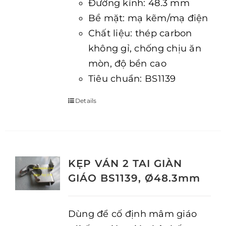
Đường kính: 48.3 mm
Bề mặt: mạ kẽm/mạ điện
Chất liệu: thép carbon
không gỉ, chống chịu ăn
mòn, độ bền cao
Tiêu chuẩn: BS1139
Details
KẸP VÁN 2 TAI GIÀN
GIÁO BS1139, Ø48.3mm
Dùng để cố định mâm giáo