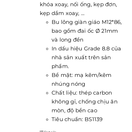
khóa xoay, nối ống, kẹp đơn,
kẹp dầm xoay, …
Bu lông giàn giáo M12*86,
bao gồm đai ốc Ø 21mm
và long đền
In dấu hiệu Grade 8.8 của
nhà sản xuất trên sản
phẩm.
Bề mặt: mạ kẽm/kẽm
nhúng nóng
Chất liệu: thép carbon
không gỉ, chống chịu ăn
mòn, độ bền cao
Tiêu chuẩn: BS1139