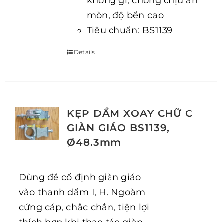
không gỉ, chống chịu ăn
mòn, độ bền cao
Tiêu chuẩn: BS1139
Details
KẸP DẦM XOAY CHỮ C
GIÀN GIÁO BS1139,
Ø48.3mm
Dùng để cố định giàn giáo
vào thanh dầm I, H. Ngoàm
cứng cáp, chắc chắn, tiện lợi