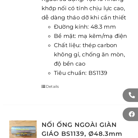
khớp nối có tính chịu lực cao,
dễ dàng tháo dỡ khi cần thiết
Đường kính: 48.3 mm
Bề mặt: mạ kẽm/mạ điện
Chất liệu: thép carbon
không gỉ, chống ăn mòn,
độ bền cao
Tiêu chuẩn: BS1139
Details
NỐI ỐNG NGOÀI GIÀN
GIÁO BS1139, Ø48.3mm