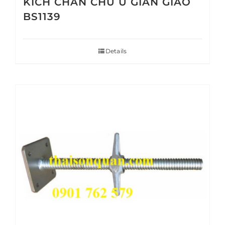
KÍCH CHÂN CHỮ U GIÀN GIÁO
BS1139
Details