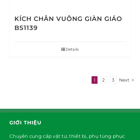
KÍCH CHÂN VUÔNG GIÀN GIÁO
BS1139
Details
1
2
3
Next
GIỚI THIỆU
Chuyên cung cấp vật tư, thiết bị, phụ tùng phục