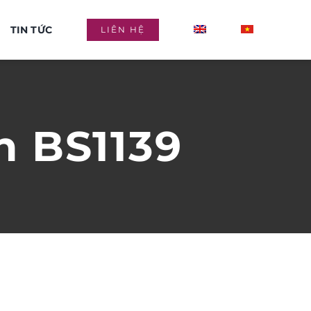
TIN TỨC
LIÊN HỆ
n BS1139