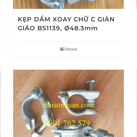
KẸP DẦM XOAY CHỮ C GIÀN
GIÁO BS1139, Ø48.3mm
Details