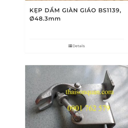
KẸP DẦM GIÀN GIÁO BS1139,
Ø48.3mm
Details