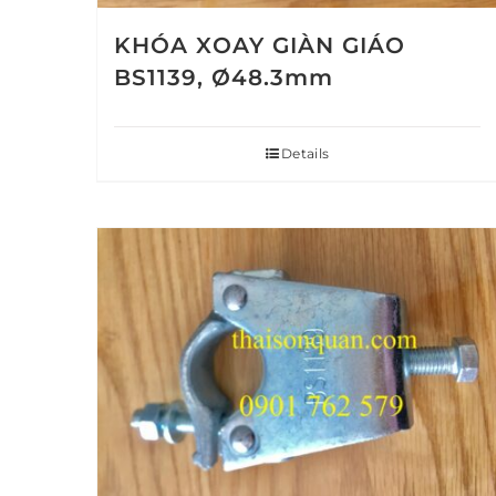
KHÓA XOAY GIÀN GIÁO
BS1139, Ø48.3mm
Details