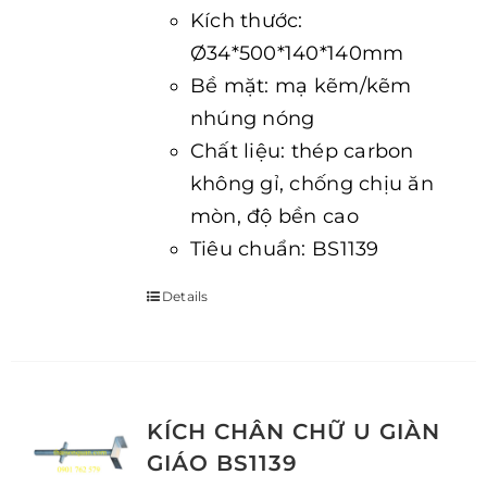
Kích thước:
Ø34*500*140*140mm
Bề mặt: mạ kẽm/kẽm
nhúng nóng
Chất liệu: thép carbon
không gỉ, chống chịu ăn
mòn, độ bền cao
Tiêu chuẩn: BS1139
Details
KÍCH CHÂN CHỮ U GIÀN
GIÁO BS1139