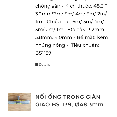
chống sàn - Kích thước: 48.3 *
3.2mm*6m/ 5m/ 4m/ 3m/ 2m/
1m - Chiều dài: 6m/ 5m/ 4m/
3m/ 2m/ 1m - Độ dày: 3.2mm,
3.8mm, 4.0mm - Bề mặt: kẽm
nhúng nóng - Tiêu chuẩn:
BS1139
Details
NỐI ỐNG TRONG GIÀN
GIÁO BS1139, Ø48.3mm