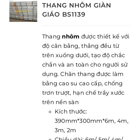
THANG NHÔM GIÀN
GIÁO BS1139
Thang
nhôm
được thiết kế với
độ cân bằng, thẳng đều từ
trên xuống dưới, tạo độ chắc
chắn và an toàn cho người sử
dụng. Chân thang được làm
bằng cao su cao cấp, chống
trơn trượt, hạn chế trầy xước
trên nền sàn
Kích thước:
390mm*300mm*6m, 4m,
3m, 2m
Chiều dài: 6m/ 5m/ 4m/