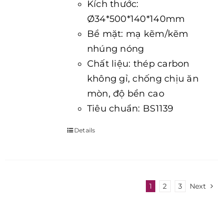
Kích thước:
Ø34*500*140*140mm
Bề mặt: mạ kẽm/kẽm
nhúng nóng
Chất liệu: thép carbon
không gỉ, chống chịu ăn
mòn, độ bền cao
Tiêu chuẩn: BS1139
Details
1
2
3
Next