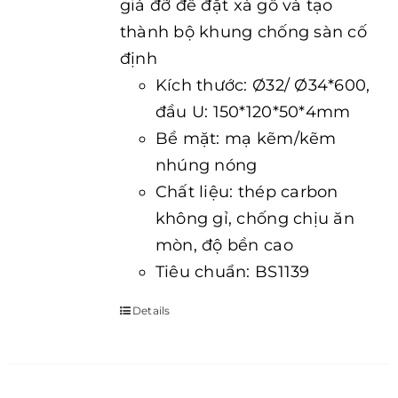
giá đỡ để đặt xà gồ và tạo
thành bộ khung chống sàn cố
định
Kích thước: Ø32/ Ø34*600,
đầu U: 150*120*50*4mm
Bề mặt: mạ kẽm/kẽm
nhúng nóng
Chất liệu: thép carbon
không gỉ, chống chịu ăn
mòn, độ bền cao
Tiêu chuẩn: BS1139
Details