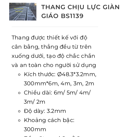
THANG CHỊU LỰC GIÀN
GIÁO BS1139
Thang được thiết kế với độ
cân bằng, thẳng đều từ trên
xuống dưới, tạo độ chắc chắn
và an toàn cho người sử dụng
Kích thước: Ø48.3*3.2mm,
300mm*6m, 4m, 3m, 2m
Chiều dài: 6m/ 5m/ 4m/
3m/ 2m
Độ dày: 3.2mm
Khoảng cách bậc:
300mm