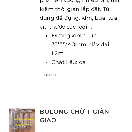
phải lên xuống nhiều lần, tiết
kiệm thời gian lắp đặt. Túi
dùng để đựng: kìm, búa, tua
vít, thước các loại,…
Đường kính: Túi:
35*35*40mm, dây đai:
1.2m
Chất liệu: da
Details
BULONG CHỮ T GIÀN
GIÁO