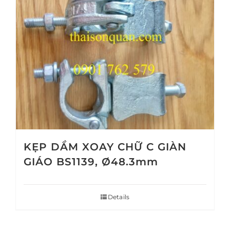
KẸP DẦM XOAY CHỮ C GIÀN
GIÁO BS1139, Ø48.3mm
Details