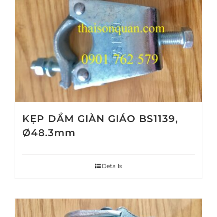
KẸP DẦM GIÀN GIÁO BS1139,
Ø48.3mm
Details