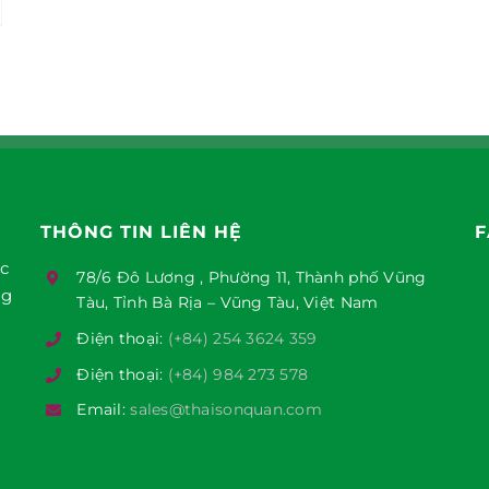
THÔNG TIN LIÊN HỆ
F
ục
78/6 Đô Lương , Phường 11, Thành phố Vũng
ng
Tàu, Tỉnh Bà Rịa – Vũng Tàu, Việt Nam
Điện thoại:
(+84) 254 3624 359
Điện thoại:
(+84) 984 273 578
Email:
sales@thaisonquan.com