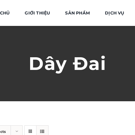
 CHỦ
GIỚI THIỆU
SẢN PHẨM
DỊCH VỤ
Dây Đai
cts