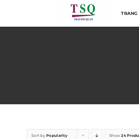
Skip
to
TRANG
content
Sort by
Popularity
Show
24 Produ