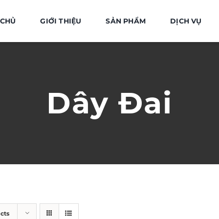
 CHỦ
GIỚI THIỆU
SẢN PHẨM
DỊCH VỤ
Dây Đai
cts