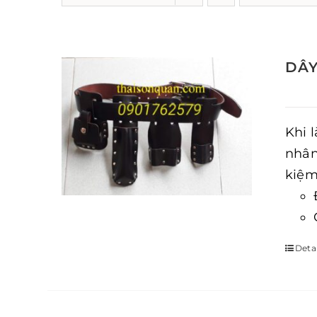
DÂY
Khi 
nhân
kiệm 
Detai