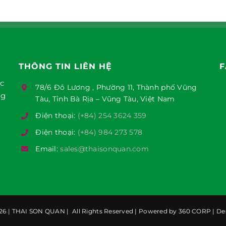
THÔNG TIN LIÊN HỆ
F
ục
78/6 Đô Lương , Phường 11, Thành phố Vũng
ng
Tàu, Tỉnh Bà Rịa – Vũng Tàu, Việt Nam
Điện thoại:
(+84) 254 3624 359
Điện thoại:
(+84) 984 273 578
Email:
sales@thaisonquan.com
6 |
THAI SON QUAN
| All Rights Reserved | Powered by
360 CORP
| De