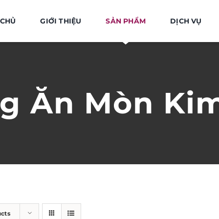
 CHỦ
GIỚI THIỆU
SẢN PHẨM
DỊCH VỤ
g Ăn Mòn Kim
ucts