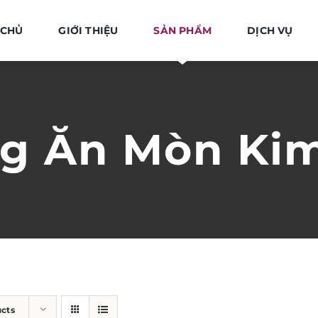
 CHỦ
GIỚI THIỆU
SẢN PHẨM
DỊCH VỤ
g Ăn Mòn Kim
ucts