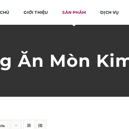
 CHỦ
GIỚI THIỆU
SẢN PHẨM
DỊCH VỤ
g Ăn Mòn Kim
cts