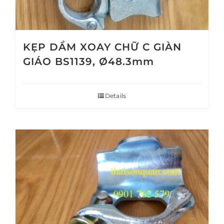
KẸP DẦM XOAY CHỮ C GIÀN
GIÁO BS1139, Ø48.3mm
Details