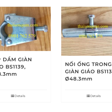
 DẦM GIÀN
NỐI ỐNG TRONG
O BS1139,
GIÀN GIÁO BS113
8.3mm
Ø48.3mm
Details
Details