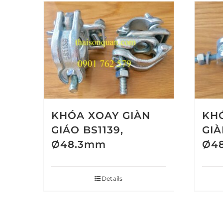
KHÓA XOAY GIÀN
KH
GIÁO BS1139,
GIÀ
Ø48.3mm
Ø4
Details