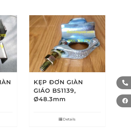
GIÀN
KẸP ĐƠN GIÀN
GIÁO BS1139,
Ø48.3mm
Details