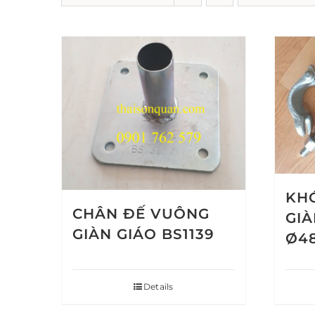
KH
CHÂN ĐẾ VUÔNG
GIÀ
GIÀN GIÁO BS1139
Ø4
Details