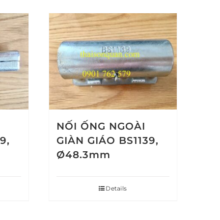
NỐI ỐNG NGOÀI
9,
GIÀN GIÁO BS1139,
Ø48.3mm
Details