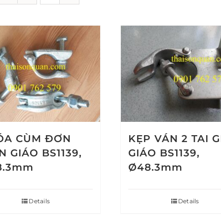
ÓA CÙM ĐƠN
KẸP VÁN 2 TAI 
N GIÁO BS1139,
GIÁO BS1139,
8.3mm
Ø48.3mm
Details
Details