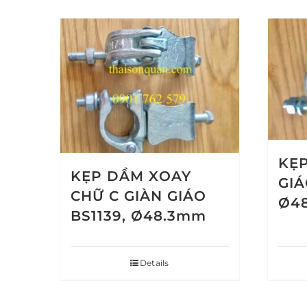
KẸP
KẸP DẦM XOAY
GIÁ
CHỮ C GIÀN GIÁO
Ø4
BS1139, Ø48.3mm
Details