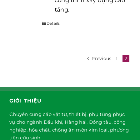
công trình xây dựng cao
tầng.
Details
Previous
1
2
GIỚI THIỆU
Chuyên cung cấp vật tư, thiết bị, phụ tùng phục
vụ cho ngành Dầu khí, Hàng hải, Đóng tàu, công
nghiệp, hóa chất, chống ăn mòn kim loại, phương
tiện cứu sinh