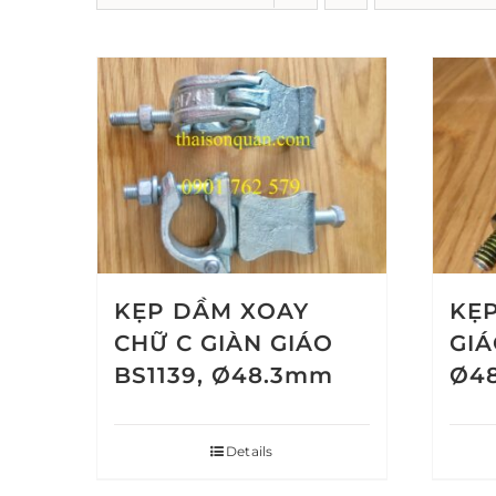
KẸP DẦM XOAY
KẸP
CHỮ C GIÀN GIÁO
GIÁ
BS1139, Ø48.3mm
Ø4
Details