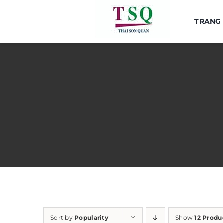
Skip
to
TRANG
content
Sort by
Popularity
Show
12 Produ