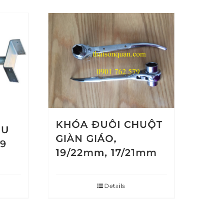
KHÓA ĐUÔI CHUỘT
 U
GIÀN GIÁO,
39
19/22mm, 17/21mm
Details