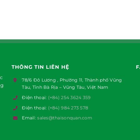
THÔNG TIN LIÊN HỆ
F
ục
78/6 Đô Lương , Phường 11, Thành phố Vũng
ng
Tàu, Tỉnh Bà Rịa – Vũng Tàu, Việt Nam
Điện thoại:
(+84) 254 3624 359
Điện thoại:
(+84) 984 273 578
Email:
sales@thaisonquan.com