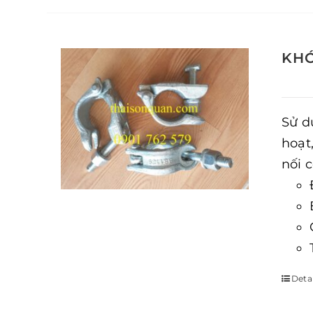
KHÓ
Sử d
hoạt
nối 
Detai