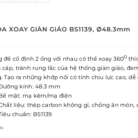
A XOAY GIÀN GIÁO BS1139, Ø48.3mm
0
 để cố định 2 ống với nhau có thể xoay 360
thí
 cáp, tránh rung lắc của hệ thống giàn giáo, đem
. Tạo ra những khớp nối có tính chịu lực cao, dễ
Đường kính: 48.3 mm
Bề mặt: mạ kẽm/mạ điện
Chất liệu: thép carbon không gỉ, chống ăn mòn,
Tiêu chuẩn: BS1139
ls