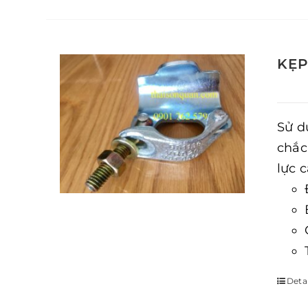
KẸP
Sử d
chắc
lực 
Detai