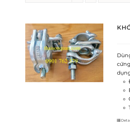
KHÓ
Dùng
cứng
dụng
Detai