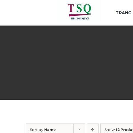
Skip
to
TRANG
content
Sort by
Name
Show
12 Produ