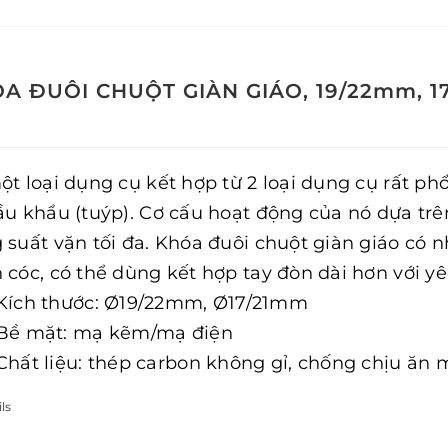
A ĐUÔI CHUỘT GIÀN GIÁO, 19/22mm, 1
ột loại dụng cụ kết hợp từ 2 loại dụng cụ rất phổ
ầu khẩu (tuýp). Cơ cấu hoạt động của nó dựa tr
 suất vặn tối đa. Khóa đuôi chuột giàn giáo có 
 cóc, có thể dùng kết hợp tay đòn dài hơn với yê
Kích thước: Ø19/22mm, Ø17/21mm
Bề mặt: mạ kẽm/mạ điện
Chất liệu: thép carbon không gỉ, chống chịu ăn 
ls