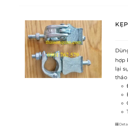
KẸP
Dùng
hợp 
lại 
tháo
Detai