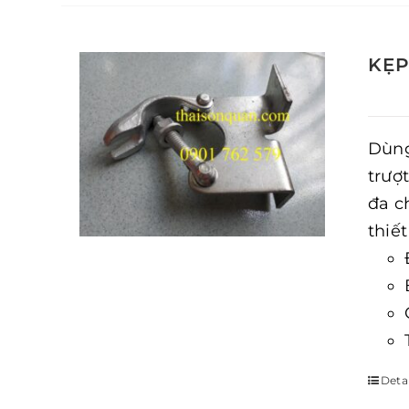
KẸP
Dùng
trượt
đa c
thiết
Detai