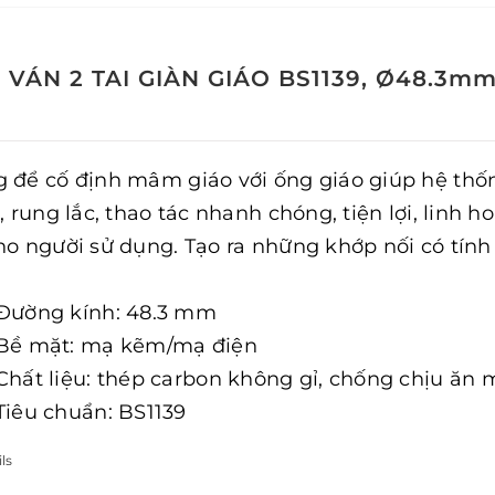
 VÁN 2 TAI GIÀN GIÁO BS1139, Ø48.3m
 để cố định mâm giáo với ống giáo giúp hệ thốn
, rung lắc, thao tác nhanh chóng, tiện lợi, linh 
ho người sử dụng. Tạo ra những khớp nối có tính 
Đường kính: 48.3 mm
Bề mặt: mạ kẽm/mạ điện
Chất liệu: thép carbon không gỉ, chống chịu ăn 
Tiêu chuẩn: BS1139
ls