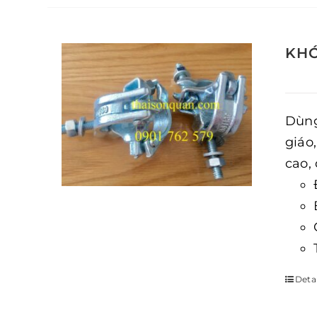
KHÓ
Dùng
giáo
cao,
Detai