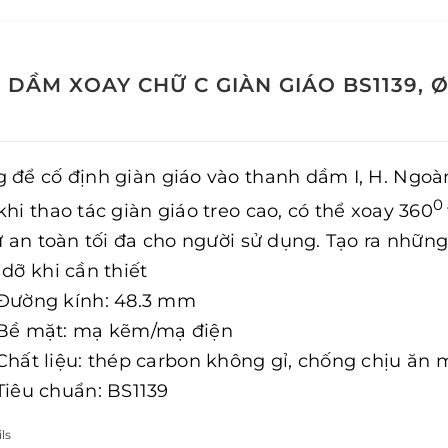
 DẦM XOAY CHỮ C GIÀN GIÁO BS1139, 
 để cố định giàn giáo vào thanh dầm I, H. Ngoàm
0
khi thao tác giàn giáo treo cao, có thể xoay 360
sự an toàn tối đa cho người sử dụng. Tạo ra những
 dỡ khi cần thiết
Đường kính: 48.3 mm
Bề mặt: mạ kẽm/mạ điện
Chất liệu: thép carbon không gỉ, chống chịu ăn 
Tiêu chuẩn: BS1139
ls