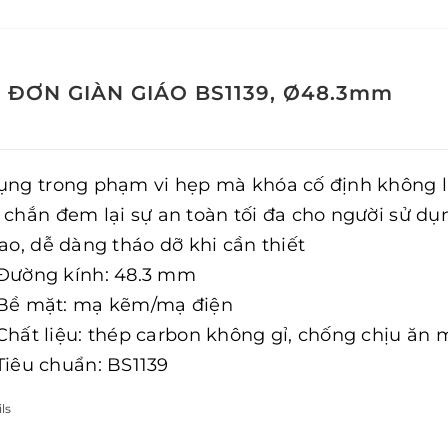
 ĐƠN GIÀN GIÁO BS1139, Ø48.3mm
ụng trong phạm vi hẹp mà khóa cố định không lác
 chắn đem lại sự an toàn tối đa cho người sử dụn
cao, dễ dàng tháo dỡ khi cần thiết
Đường kính: 48.3 mm
Bề mặt: mạ kẽm/mạ điện
Chất liệu: thép carbon không gỉ, chống chịu ăn 
Tiêu chuẩn: BS1139
ls