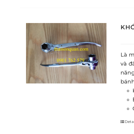
KHÓ
Là m
và đ
năng
bánh
Detai