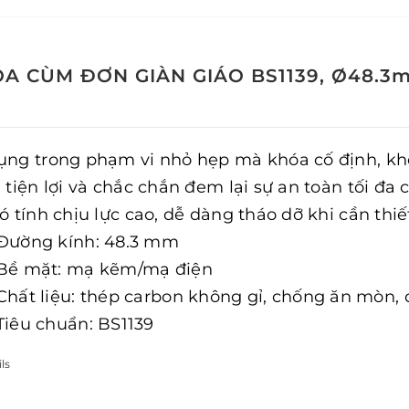
A CÙM ĐƠN GIÀN GIÁO BS1139, Ø48.3
ụng trong phạm vi nhỏ hẹp mà khóa cố định, khó
, tiện lợi và chắc chắn đem lại sự an toàn tối đ
có tính chịu lực cao, dễ dàng tháo dỡ khi cần thiế
Đường kính: 48.3 mm
Bề mặt: mạ kẽm/mạ điện
Chất liệu: thép carbon không gỉ, chống ăn mòn,
Tiêu chuẩn: BS1139
ls