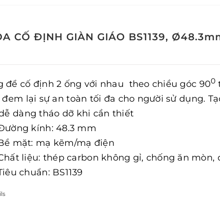
A CỐ ĐỊNH GIÀN GIÁO BS1139, Ø48.3m
0
 để cố định 2 ống với nhau theo chiều góc 90
, đem lại sự an toàn tối đa cho người sử dụng. Tạ
 dễ dàng tháo dỡ khi cần thiết
Đường kính: 48.3 mm
Bề mặt: mạ kẽm/mạ điện
Chất liệu: thép carbon không gỉ, chống ăn mòn,
Tiêu chuẩn: BS1139
ls