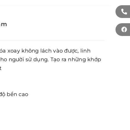
mm
a xoay không lách vào được, linh
a cho người sử dụng. Tạo ra những khớp
t
 độ bền cao