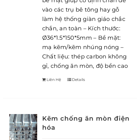
bề mặt giúp cố định chân đế
vào các trụ bê tông hay gỗ
làm hệ thống giàn giáo chắc
chắn, an toàn – Kích thước:
Ø36*1.5*150*5mm – Bề mặt:
mạ kẽm/kẽm nhúng nóng –
Chất liệu: thép carbon không
gỉ, chống ăn mòn, độ bền cao
Liên Hệ
Details
Kẽm chống ăn mòn điện
hóa