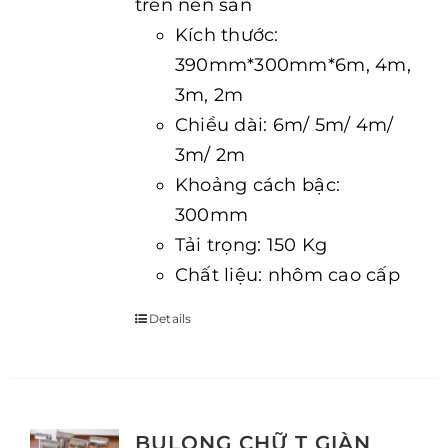
trên nền sàn
Kích thước:
390mm*300mm*6m, 4m,
3m, 2m
Chiều dài: 6m/ 5m/ 4m/
3m/ 2m
Khoảng cách bậc:
300mm
Tải trọng: 150 Kg
Chất liệu: nhôm cao cấp
Details
BULONG CHỮ T GIÀN