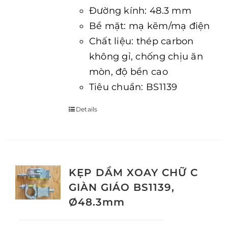
Đường kính: 48.3 mm
Bề mặt: mạ kẽm/mạ điện
Chất liệu: thép carbon
không gỉ, chống chịu ăn
mòn, độ bền cao
Tiêu chuẩn: BS1139
Details
KẸP DẦM XOAY CHỮ C
GIÀN GIÁO BS1139,
Ø48.3mm