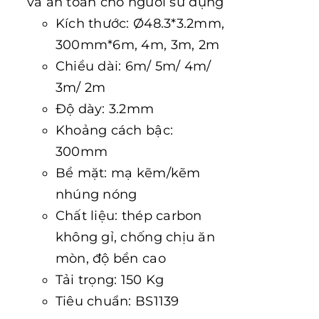
và an toàn cho người sử dụng
Kích thước: Ø48.3*3.2mm,
300mm*6m, 4m, 3m, 2m
Chiều dài: 6m/ 5m/ 4m/
3m/ 2m
Độ dày: 3.2mm
Khoảng cách bậc:
300mm
Bề mặt: mạ kẽm/kẽm
nhúng nóng
Chất liệu: thép carbon
không gỉ, chống chịu ăn
mòn, độ bền cao
Tải trọng: 150 Kg
Tiêu chuẩn: BS1139