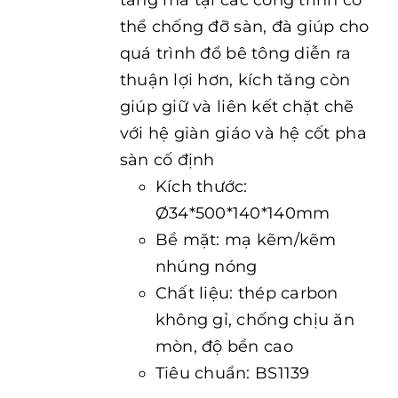
tăng mà tại các công trình có
thể chống đỡ sàn, đà giúp cho
quá trình đổ bê tông diễn ra
thuận lợi hơn, kích tăng còn
giúp giữ và liên kết chặt chẽ
với hệ giàn giáo và hệ cốt pha
sàn cố định
Kích thước:
Ø34*500*140*140mm
Bề mặt: mạ kẽm/kẽm
nhúng nóng
Chất liệu: thép carbon
không gỉ, chống chịu ăn
mòn, độ bền cao
Tiêu chuẩn: BS1139