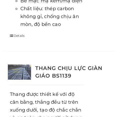
Bề mặt: mạ kẽm/mạ điện
Chất liệu: thép carbon
không gỉ, chống chịu ăn
mòn, độ bền cao
Details
THANG CHỊU LỰC GIÀN
GIÁO BS1139
Thang được thiết kế với độ
cân bằng, thẳng đều từ trên
xuống dưới, tạo độ chắc chắn