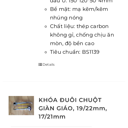
đầu U: 150*120*50*4mm
Bề mặt: mạ kẽm/kẽm
nhúng nóng
Chất liệu: thép carbon
không gỉ, chống chịu ăn
mòn, độ bền cao
Tiêu chuẩn: BS1139
Details
KHÓA ĐUÔI CHUỘT
GIÀN GIÁO, 19/22mm,
17/21mm