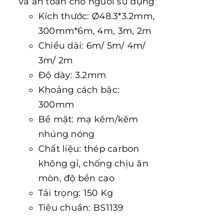
và an toàn cho người sử dụng
Kích thước: Ø48.3*3.2mm,
300mm*6m, 4m, 3m, 2m
Chiều dài: 6m/ 5m/ 4m/
3m/ 2m
Độ dày: 3.2mm
Khoảng cách bậc:
300mm
Bề mặt: mạ kẽm/kẽm
nhúng nóng
Chất liệu: thép carbon
không gỉ, chống chịu ăn
mòn, độ bền cao
Tải trọng: 150 Kg
Tiêu chuẩn: BS1139