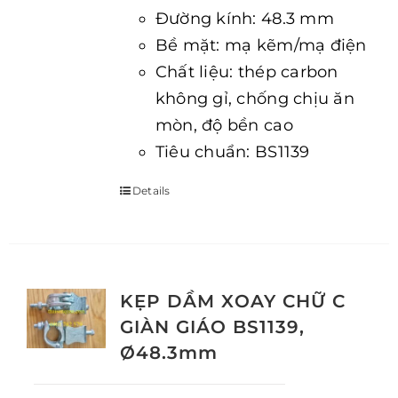
Đường kính: 48.3 mm
Bề mặt: mạ kẽm/mạ điện
Chất liệu: thép carbon
không gỉ, chống chịu ăn
mòn, độ bền cao
Tiêu chuẩn: BS1139
Details
KẸP DẦM XOAY CHỮ C
GIÀN GIÁO BS1139,
Ø48.3mm