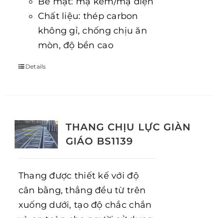
Bề mặt: mạ kẽm/mạ điện
Chất liệu: thép carbon
không gỉ, chống chịu ăn
mòn, độ bền cao
Details
THANG CHỊU LỰC GIÀN
GIÁO BS1139
Thang được thiết kế với độ
cân bằng, thẳng đều từ trên
xuống dưới, tạo độ chắc chắn