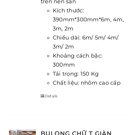
trên nền sàn
Kích thước:
390mm*300mm*6m, 4m,
3m, 2m
Chiều dài: 6m/ 5m/ 4m/
3m/ 2m
Khoảng cách bậc:
300mm
Tải trọng: 150 Kg
Chất liệu: nhôm cao cấp
Details
BULONG CHỮ T GIÀN