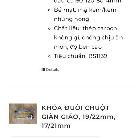
đầu U: 150*120*50*4mm
Bề mặt: mạ kẽm/kẽm
nhúng nóng
Chất liệu: thép carbon
không gỉ, chống chịu ăn
mòn, độ bền cao
Tiêu chuẩn: BS1139
Details
KHÓA ĐUÔI CHUỘT
GIÀN GIÁO, 19/22mm,
17/21mm