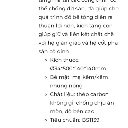
tăng mà tại các công trình có
thể chống đỡ sàn, đà giúp cho
quá trình đổ bê tông diễn ra
thuận lợi hơn, kích tăng còn
giúp giữ và liên kết chặt chẽ
với hệ giàn giáo và hệ cốt pha
sàn cố định
Kích thước:
Ø34*500*140*140mm
Bề mặt: mạ kẽm/kẽm
nhúng nóng
Chất liệu: thép carbon
không gỉ, chống chịu ăn
mòn, độ bền cao
Tiêu chuẩn: BS1139