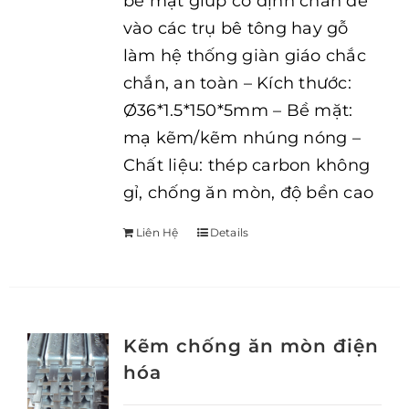
bề mặt giúp cố định chân đế
vào các trụ bê tông hay gỗ
làm hệ thống giàn giáo chắc
chắn, an toàn – Kích thước:
Ø36*1.5*150*5mm – Bề mặt:
mạ kẽm/kẽm nhúng nóng –
Chất liệu: thép carbon không
gỉ, chống ăn mòn, độ bền cao
Liên Hệ
Details
Kẽm chống ăn mòn điện
hóa