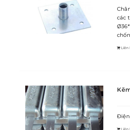
Chân
các 
Ø36*
chốn
Liên
Kẽm
Điện
Liên