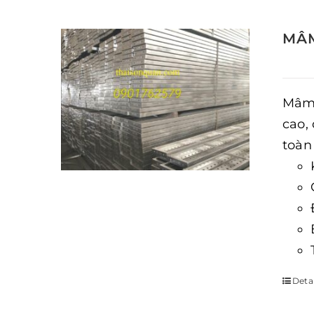
MÂM
Mâm 
cao,
toàn
Detai