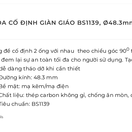
A CỐ ĐỊNH GIÀN GIÁO BS1139, Ø48.3m
0
 để cố định 2 ống với nhau theo chiều góc 90
, đem lại sự an toàn tối đa cho người sử dụng. Tạ
 dễ dàng tháo dỡ khi cần thiết
Đường kính: 48.3 mm
Bề mặt: mạ kẽm/mạ điện
Chất liệu: thép carbon không gỉ, chống ăn mòn,
Tiêu chuẩn: BS1139
ls