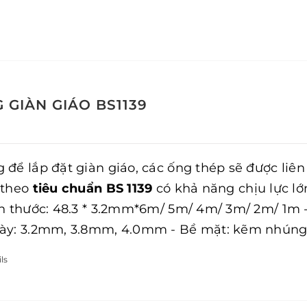
 GIÀN GIÁO BS1139
 để lắp đặt giàn giáo, các ống thép sẽ được liê
 theo
tiêu chuẩn BS 1139
có khả năng chịu lực lớ
ch thước: 48.3 * 3.2mm*6m/ 5m/ 4m/ 3m/ 2m/ 1m 
ày: 3.2mm, 3.8mm, 4.0mm - Bề mặt: kẽm nhúng 
ls