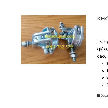
KHÓ
Dùng
giáo
cao,
Detai