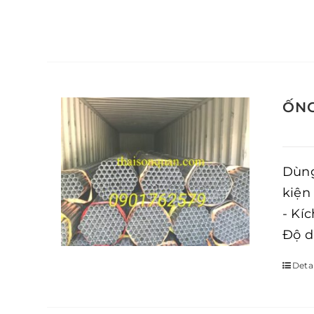
ỐNG
Dùng
kiện
- Kí
Độ d
Detai