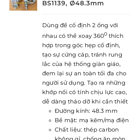
BS1139, Ø48.3mm
Dùng để cố định 2 ống với
0
nhau có thể xoay 360
thích
hợp trong góc hẹp cố định,
tạo sự cứng cáp, tránh rung
lắc của hệ thống giàn giáo,
đem lại sự an toàn tối đa cho
người sử dụng. Tạo ra những
khớp nối có tính chịu lực cao,
dễ dàng tháo dỡ khi cần thiết
Đường kính: 48.3 mm
Bề mặt: mạ kẽm/mạ điện
Chất liệu: thép carbon
không gỉ, chống ăn mòn,