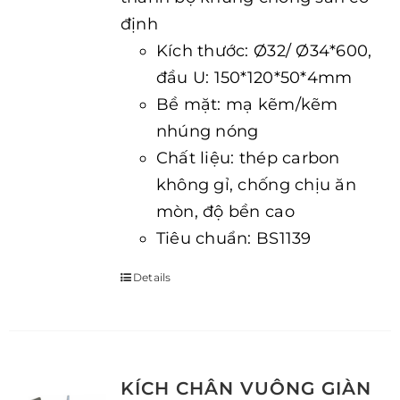
định
Kích thước: Ø32/ Ø34*600,
đầu U: 150*120*50*4mm
Bề mặt: mạ kẽm/kẽm
nhúng nóng
Chất liệu: thép carbon
không gỉ, chống chịu ăn
mòn, độ bền cao
Tiêu chuẩn: BS1139
Details
KÍCH CHÂN VUÔNG GIÀN