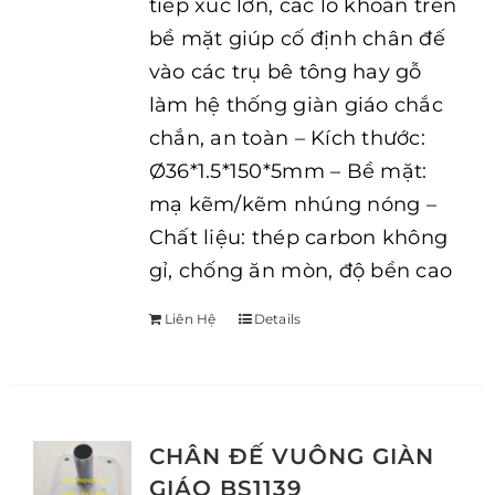
tiếp xúc lớn, các lỗ khoan trên
bề mặt giúp cố định chân đế
vào các trụ bê tông hay gỗ
làm hệ thống giàn giáo chắc
chắn, an toàn – Kích thước:
Ø36*1.5*150*5mm – Bề mặt:
mạ kẽm/kẽm nhúng nóng –
Chất liệu: thép carbon không
gỉ, chống ăn mòn, độ bền cao
Liên Hệ
Details
CHÂN ĐẾ VUÔNG GIÀN
GIÁO BS1139