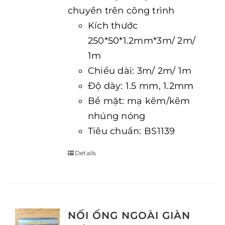
chuyển trên công trình
Kích thước
250*50*1.2mm*3m/ 2m/
1m
Chiều dài: 3m/ 2m/ 1m
Độ dày: 1.5 mm, 1.2mm
Bề mặt: mạ kẽm/kẽm
nhúng nóng
Tiêu chuẩn: BS1139
Details
NỐI ỐNG NGOÀI GIÀN