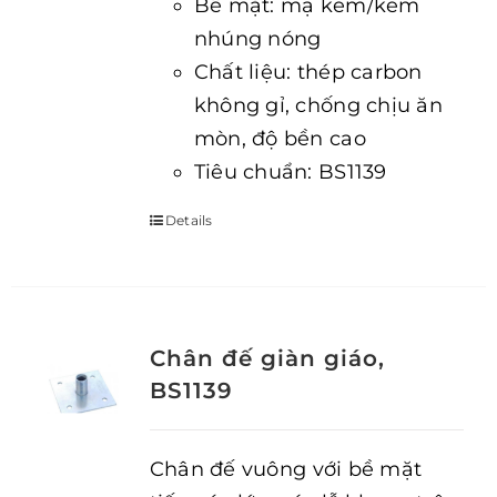
Bề mặt: mạ kẽm/kẽm
nhúng nóng
Chất liệu: thép carbon
không gỉ, chống chịu ăn
mòn, độ bền cao
Tiêu chuẩn: BS1139
Details
Chân đế giàn giáo,
BS1139
Chân đế vuông với bề mặt