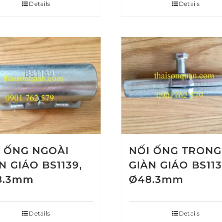
Details
Details
 ỐNG NGOÀI
NỐI ỐNG TRONG
N GIÁO BS1139,
GIÀN GIÁO BS113
8.3mm
Ø48.3mm
Details
Details