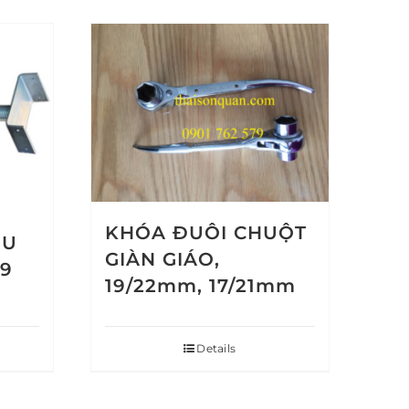
KHÓA ĐUÔI CHUỘT
 U
GIÀN GIÁO,
39
19/22mm, 17/21mm
Details