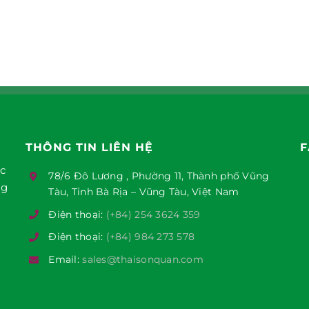
THÔNG TIN LIÊN HỆ
F
ục
78/6 Đô Lương , Phường 11, Thành phố Vũng
ng
Tàu, Tỉnh Bà Rịa – Vũng Tàu, Việt Nam
Điện thoại:
(+84) 254 3624 359
Điện thoại:
(+84) 984 273 578
Email:
sales@thaisonquan.com