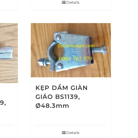
Details
KẸP DẦM GIÀN
GIÁO BS1139,
9,
Ø48.3mm
Details