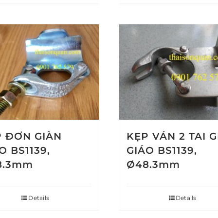
 ĐƠN GIÀN
KẸP VÁN 2 TAI 
O BS1139,
GIÁO BS1139,
8.3mm
Ø48.3mm
Details
Details