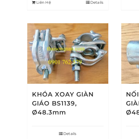
Liên Hệ
Details
KHÓA XOAY GIÀN
NỐI
GIÁO BS1139,
GIÀ
Ø48.3mm
Ø4
Details