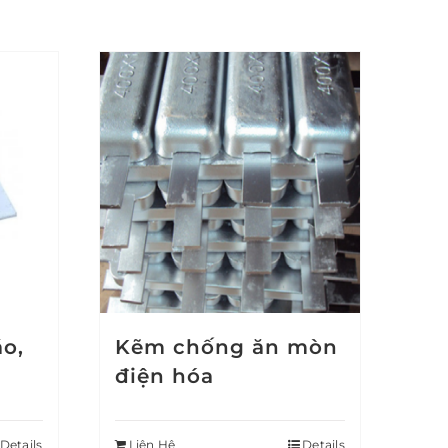
áo,
Kẽm chống ăn mòn
điện hóa
Details
Liên Hệ
Details