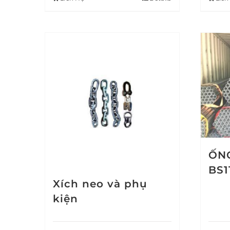
ỐNG
BS1
Xích neo và phụ
kiện