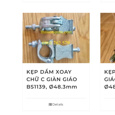
KẸP DẦM XOAY
KẸP
CHỮ C GIÀN GIÁO
GIÁ
BS1139, Ø48.3mm
Ø4
Details