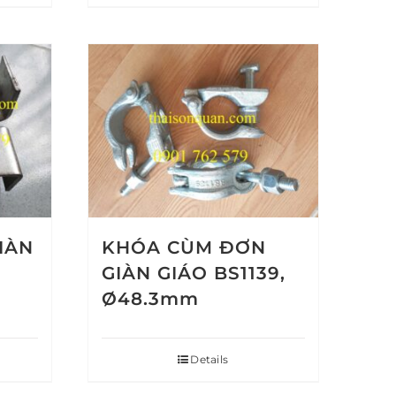
GIÀN
KHÓA CÙM ĐƠN
GIÀN GIÁO BS1139,
Ø48.3mm
Details