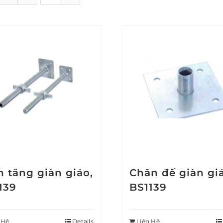
h tăng giàn giáo,
Chân đế giàn gi
139
BS1139
 Hệ
Details
Liên Hệ