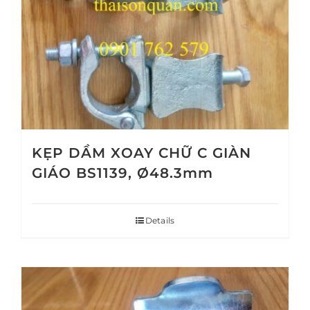
KẸP DẦM XOAY CHỮ C GIÀN
GIÁO BS1139, Ø48.3mm
Details