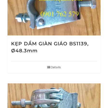
KẸP DẦM GIÀN GIÁO BS1139,
Ø48.3mm
Details