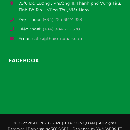
78/6 Đô Lương , Phường 11, Thành phố Vũng Tàu,
Tỉnh Bà Rịa – Vũng Tàu, Việt Nam
Điện thoại:
(+84) 254 3624 359
Điện thoại:
(+84) 984 273 578
Email:
sales@thaisonquan.com
FACEBOOK
©COPYRIGHT 2020 - 2026 |
THAI SON QUAN
| All Rights
Reserved | Powered by
360 CORP
| Designed by
VUA WEBSITE