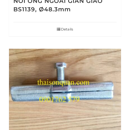
NỐI ỐNG NGOÀI GIÀN GIÁO
BS1139, Ø48.3mm
Details