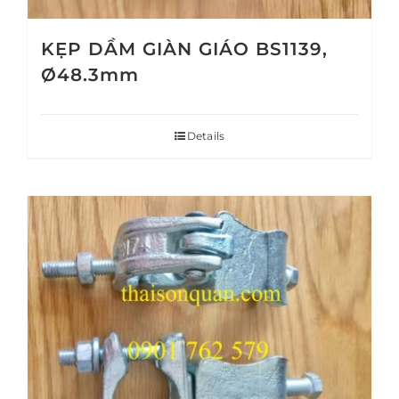
KẸP DẦM GIÀN GIÁO BS1139,
Ø48.3mm
Details