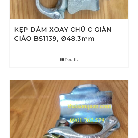
KẸP DẦM XOAY CHỮ C GIÀN
GIÁO BS1139, Ø48.3mm
Details