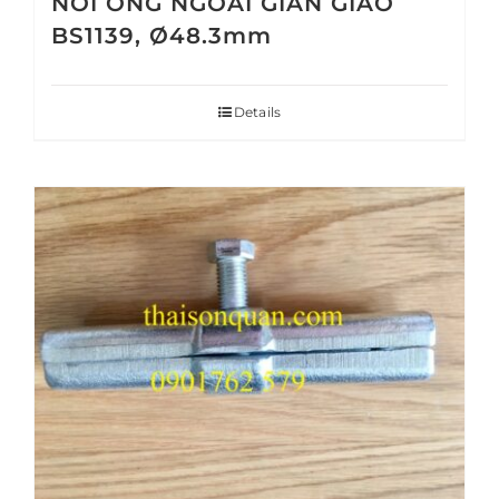
NỐI ỐNG NGOÀI GIÀN GIÁO
BS1139, Ø48.3mm
Details