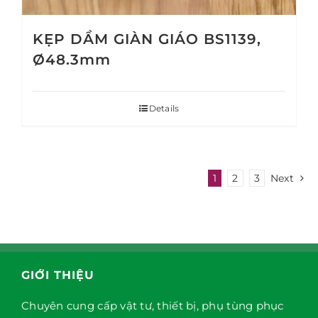
KẸP DẦM GIÀN GIÁO BS1139,
Ø48.3mm
Details
1
2
3
Next
GIỚI THIỆU
Chuyên cung cấp vật tư, thiết bị, phụ tùng phục