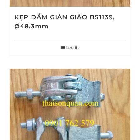
KẸP DẦM GIÀN GIÁO BS1139,
Ø48.3mm
Details