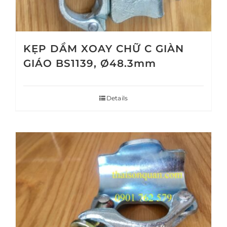
KẸP DẦM XOAY CHỮ C GIÀN
GIÁO BS1139, Ø48.3mm
Details