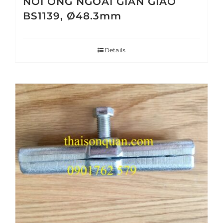
NỐI ỐNG NGOÀI GIÀN GIÁO
BS1139, Ø48.3mm
Details