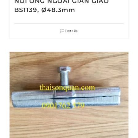
NỐI ỐNG NGOÀI GIÀN GIÁO
BS1139, Ø48.3mm
Details