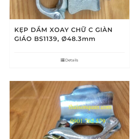
KẸP DẦM XOAY CHỮ C GIÀN
GIÁO BS1139, Ø48.3mm
Details