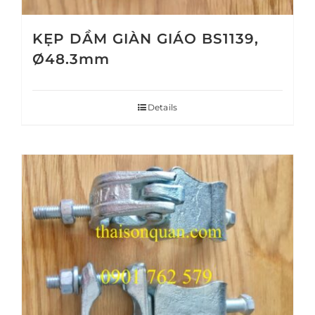
KẸP DẦM GIÀN GIÁO BS1139,
Ø48.3mm
Details