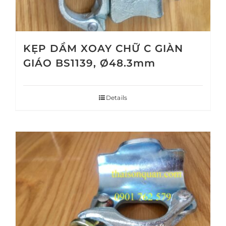
KẸP DẦM XOAY CHỮ C GIÀN
GIÁO BS1139, Ø48.3mm
Details