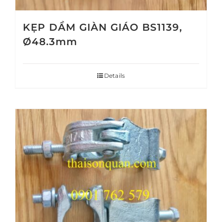
KẸP DẦM GIÀN GIÁO BS1139,
Ø48.3mm
Details