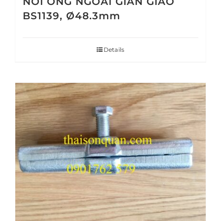
NỐI ỐNG NGOÀI GIÀN GIÁO
BS1139, Ø48.3mm
Details