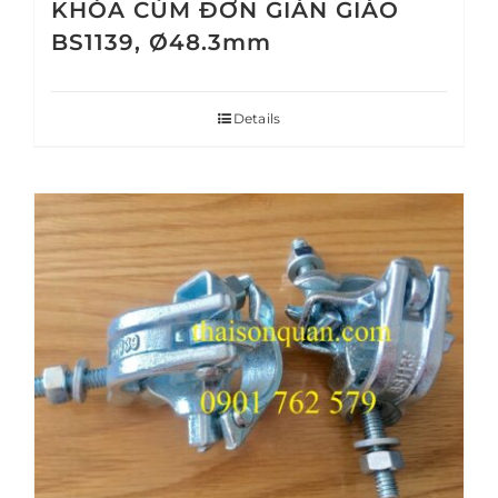
KHÓA CÙM ĐƠN GIÀN GIÁO
BS1139, Ø48.3mm
Details