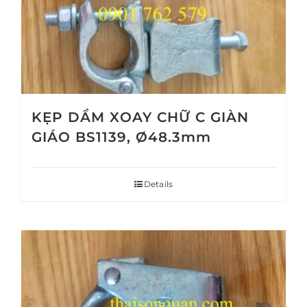
KẸP DẦM XOAY CHỮ C GIÀN
GIÁO BS1139, Ø48.3mm
Details