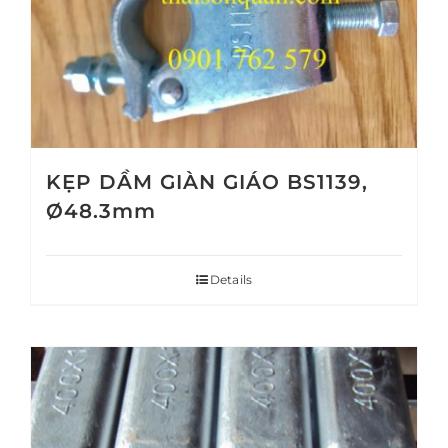
KẸP DẦM GIÀN GIÁO BS1139,
Ø48.3mm
Details