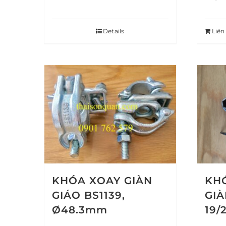
Details
Liên
KHÓA XOAY GIÀN
KH
GIÁO BS1139,
GIÀ
Ø48.3mm
19/