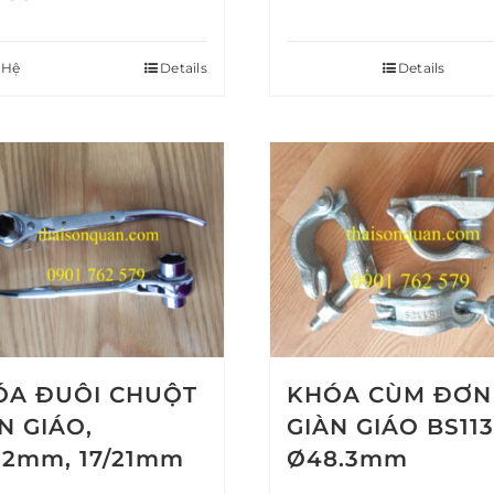
 Hệ
Details
Details
ÓA ĐUÔI CHUỘT
KHÓA CÙM ĐƠN
N GIÁO,
GIÀN GIÁO BS113
22mm, 17/21mm
Ø48.3mm