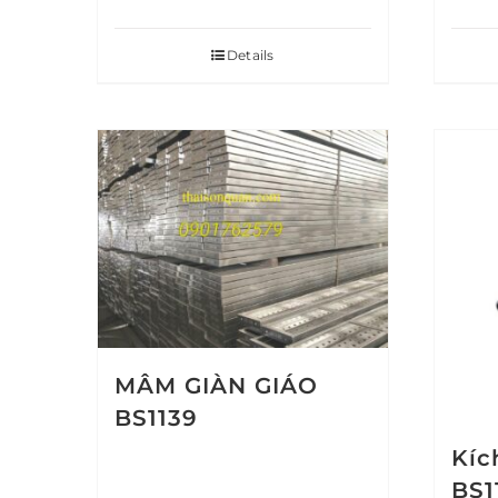
Details
MÂM GIÀN GIÁO
BS1139
Kíc
BS1