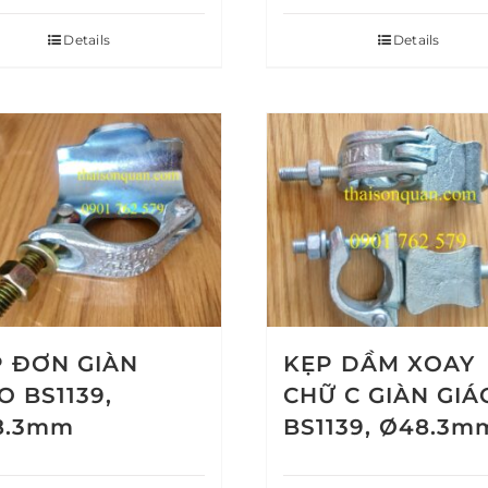
Details
Details
 ĐƠN GIÀN
KẸP DẦM XOAY
O BS1139,
CHỮ C GIÀN GIÁ
8.3mm
BS1139, Ø48.3m