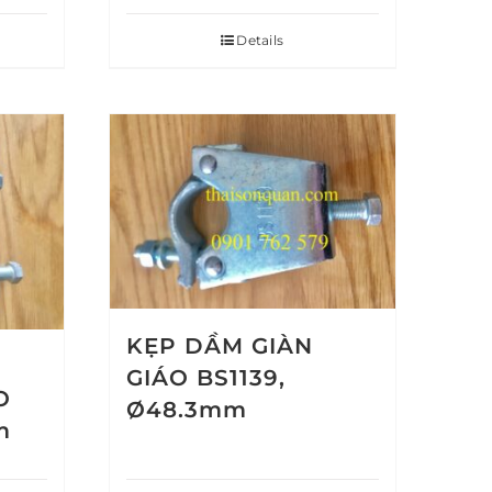
Details
KẸP DẦM GIÀN
GIÁO BS1139,
O
Ø48.3mm
m