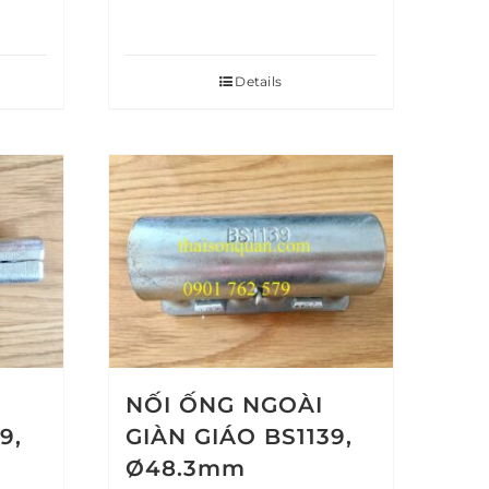
Details
NỐI ỐNG NGOÀI
9,
GIÀN GIÁO BS1139,
Ø48.3mm