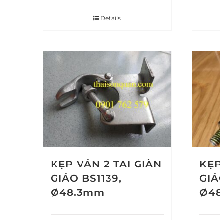
Details
KẸP VÁN 2 TAI GIÀN
KẸP
GIÁO BS1139,
GIÁ
Ø48.3mm
Ø4