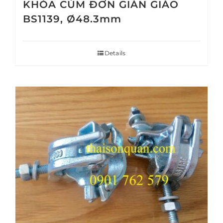
KHÓA CÙM ĐƠN GIÀN GIÁO
BS1139, Ø48.3mm
Details