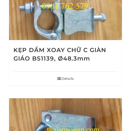
KẸP DẦM XOAY CHỮ C GIÀN
GIÁO BS1139, Ø48.3mm
Details