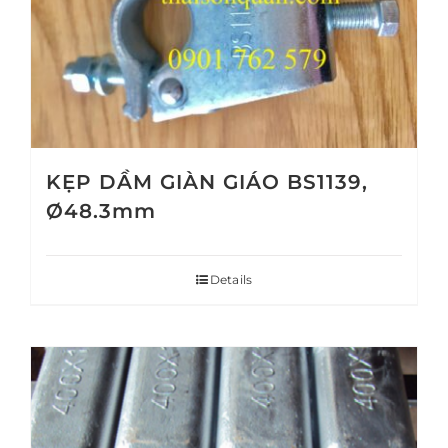
KẸP DẦM GIÀN GIÁO BS1139,
Ø48.3mm
Details